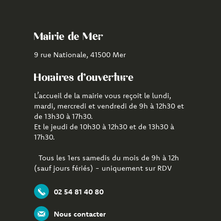
le
la
l'application
compte
chaîne
CityAll
Facebook
Youtube
de
Mairie de Mer
Mer
9 rue Nationale, 41500 Mer
Horaires d'ouverture
L’accueil de la mairie vous reçoit le lundi,
mardi, mercredi et vendredi de 9h à 12h30 et
de 13h30 à 17h30.
Et le jeudi de 10h30 à 12h30 et de 13h30 à
17h30.
Tous les 1ers samedis du mois de 9h à 12h
(sauf jours fériés) - uniquement sur RDV
02 54 81 40 80
Nous contacter