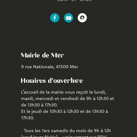
Lien
Lien
Lien
vers
vers
vers
le
la
l'application
compte
chaîne
CityAll
Facebook
Youtube
de
Mairie de Mer
Mer
9 rue Nationale, 41500 Mer
Horaires d'ouverture
L’accueil de la mairie vous reçoit le lundi,
mardi, mercredi et vendredi de 9h à 12h30 et
de 13h30 à 17h30.
Et le jeudi de 10h30 à 12h30 et de 13h30 à
17h30.
Tous les 1ers samedis du mois de 9h à 12h
(sauf jours fériés) - uniquement sur RDV