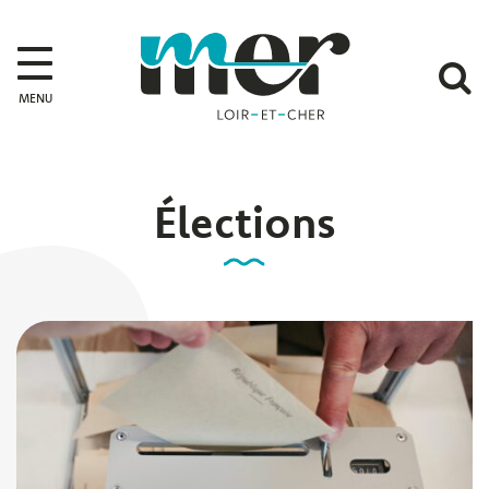
Gestion des traceurs
Mer
A
MENU
l
r
Élections