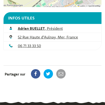
Leaflet
|
©
OpenStreetMap
INFOS UTILES
Adrien BUELLET
,
Président
52 Rue Haute d'Aulnay, Mer, France
06 71 33 33 50
Partager sur