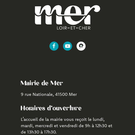
Lien
Lien
Lien
vers
vers
vers
le
la
l'application
compte
chaîne
CityAll
Facebook
Youtube
de
Mairie de Mer
Mer
9 rue Nationale, 41500 Mer
Horaires d'ouverture
L’accueil de la mairie vous reçoit le lundi,
mardi, mercredi et vendredi de 9h à 12h30 et
de 13h30 à 17h30.