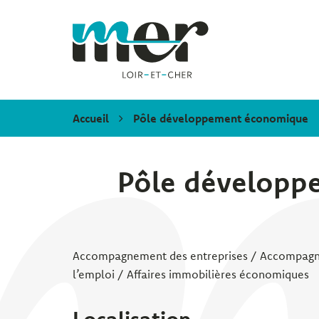
Gestion des traceurs
Mer
Accueil
Pôle développement économique
Pôle développ
Accompagnement des entreprises / Accompagne
l’emploi / Affaires immobilières économiques