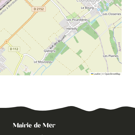
Leaflet
|
©
OpenStreetMap
Mairie de Mer