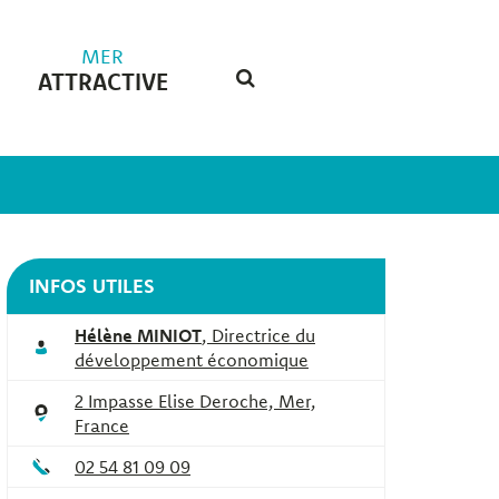
MER
ATTRACTIVE
RECHERCHE
FERMER
INFOS UTILES
Hélène MINIOT
,
Directrice du
développement économique
2 Impasse Elise Deroche, Mer,
France
02 54 81 09 09