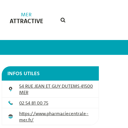
MER
ATTRACTIVE
RECHERCHE
FERMER
INFOS UTILES
54 RUE JEAN ET GUY DUTEMS 41500
MER
02 54 81 00 75
https://www.pharmaciecentrale-
mer.fr/