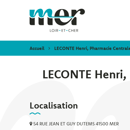
Gestion des traceurs
Mer
Accueil
LECONTE Henri, Pharmacie Central
LECONTE Henri, 
Localisation
54 RUE JEAN ET GUY DUTEMS 41500 MER