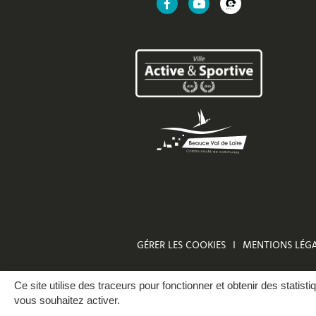
Lien
Lien
Lien
vers
vers
vers
le
la
l'application
compte
chaîne
CityAll
Facebook
Youtube
de
Mer
GÉRER LES COOKIES
MENTIONS LÉGA
Ce site utilise des traceurs pour fonctionner et obtenir des statisti
vous souhaitez activer.