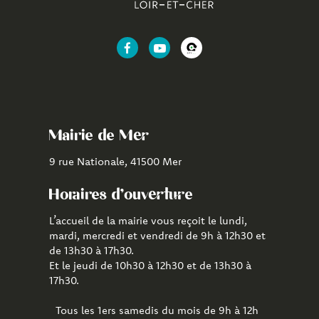
Lien
Lien
Lien
vers
vers
vers
le
la
l'application
compte
chaîne
CityAll
Facebook
Youtube
de
Mairie de Mer
Mer
9 rue Nationale, 41500 Mer
Horaires d'ouverture
L’accueil de la mairie vous reçoit le lundi,
mardi, mercredi et vendredi de 9h à 12h30 et
de 13h30 à 17h30.
Et le jeudi de 10h30 à 12h30 et de 13h30 à
17h30.
Tous les 1ers samedis du mois de 9h à 12h