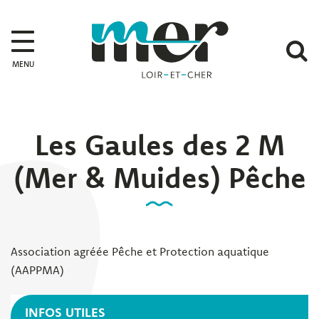
Gestion des traceurs
Mer
A
MENU
l
r
Les Gaules des 2 M
(Mer & Muides) Pêche
Association agréée Pêche et Protection aquatique
(AAPPMA)
INFOS UTILES