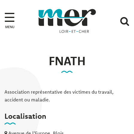
Gestion des traceurs
Mer
A
MENU
l
r
FNATH
Association représentative des victimes du travail,
accident ou maladie.
Localisation
Avenue de l'Europe, Blois