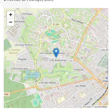
+
−
Leaflet
|
©
OpenStreetMap