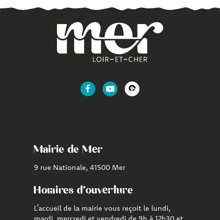
Lien
Lien
Lien
vers
vers
vers
le
la
l'application
compte
chaîne
CityAll
Facebook
Youtube
de
Mairie de Mer
Mer
9 rue Nationale, 41500 Mer
Horaires d'ouverture
L’accueil de la mairie vous reçoit le lundi,
mardi, mercredi et vendredi de 9h à 12h30 et