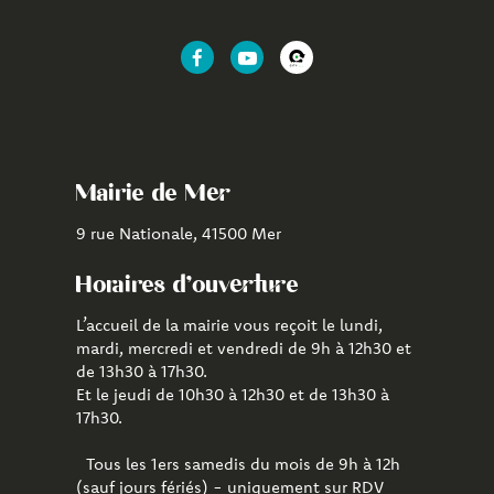
Lien
Lien
Lien
vers
vers
vers
le
la
l'application
compte
chaîne
CityAll
Facebook
Youtube
de
Mairie de Mer
Mer
9 rue Nationale, 41500 Mer
Horaires d'ouverture
L’accueil de la mairie vous reçoit le lundi,
mardi, mercredi et vendredi de 9h à 12h30 et
de 13h30 à 17h30.
Et le jeudi de 10h30 à 12h30 et de 13h30 à
17h30.
Tous les 1ers samedis du mois de 9h à 12h
(sauf jours fériés) - uniquement sur RDV