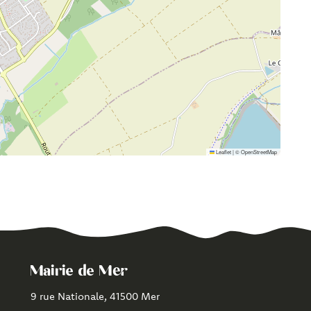
Leaflet
|
©
OpenStreetMap
Mairie de Mer
9 rue Nationale, 41500 Mer