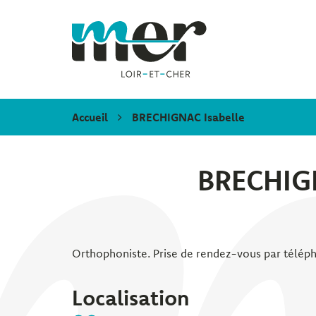
Gestion des traceurs
Mer
Accueil
BRECHIGNAC Isabelle
BRECHIGN
Orthophoniste. Prise de rendez-vous par télép
Localisation