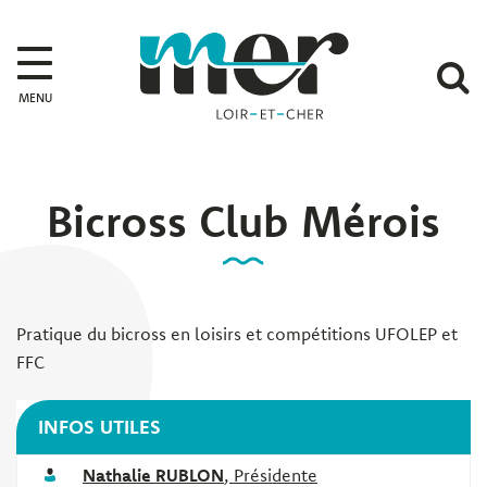
Gestion des traceurs
Mer
A
MENU
l
r
Bicross Club Mérois
Pratique du bicross en loisirs et compétitions UFOLEP et
FFC
INFOS UTILES
Nathalie RUBLON
,
Présidente