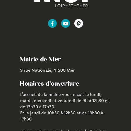
Lien
Lien
Lien
vers
vers
vers
le
la
l'application
compte
chaîne
CityAll
Facebook
Youtube
de
Mairie de Mer
Mer
9 rue Nationale, 41500 Mer
Horaires d'ouverture
L’accueil de la mairie vous reçoit le lundi,
mardi, mercredi et vendredi de 9h à 12h30 et
de 13h30 à 17h30.
Et le jeudi de 10h30 à 12h30 et de 13h30 à
17h30.