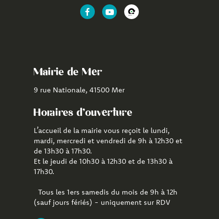
Lien
Lien
Lien
vers
vers
vers
le
la
l'application
compte
chaîne
CityAll
Facebook
Youtube
de
Mairie de Mer
Mer
9 rue Nationale, 41500 Mer
Horaires d'ouverture
L’accueil de la mairie vous reçoit le lundi,
mardi, mercredi et vendredi de 9h à 12h30 et
de 13h30 à 17h30.
Et le jeudi de 10h30 à 12h30 et de 13h30 à
17h30.
Tous les 1ers samedis du mois de 9h à 12h
(sauf jours fériés) - uniquement sur RDV