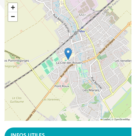
+
−
Leaflet
|
©
OpenStreetMap
INFOS UTILES