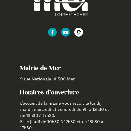
Lien
Lien
Lien
vers
vers
vers
le
la
l'application
compte
chaîne
CityAll
Facebook
Youtube
de
Mairie de Mer
Mer
9 rue Nationale, 41500 Mer
Horaires d'ouverture
L’accueil de la mairie vous reçoit le lundi,
mardi, mercredi et vendredi de 9h à 12h30 et
de 13h30 à 17h30.
Et le jeudi de 10h30 à 12h30 et de 13h30 à
17h30.