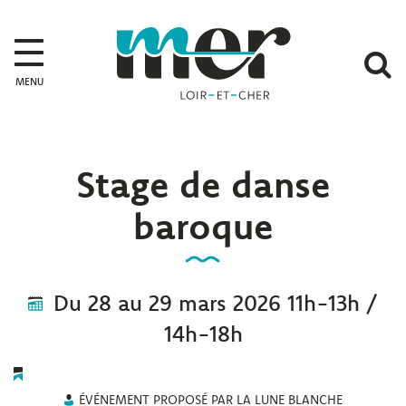
Gestion des traceurs
Mer
A
MENU
l
r
Stage de danse
baroque
Du
28
au
29
mars
2026
11h-13h /
14h-18h
ÉVÉNEMENT PROPOSÉ PAR LA LUNE BLANCHE