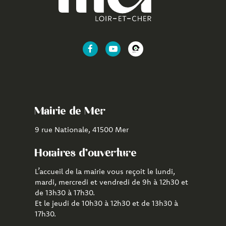
Lien
Lien
Lien
vers
vers
vers
le
la
l'application
compte
chaîne
CityAll
Facebook
Youtube
de
Mairie de Mer
Mer
9 rue Nationale, 41500 Mer
Horaires d'ouverture
L’accueil de la mairie vous reçoit le lundi,
mardi, mercredi et vendredi de 9h à 12h30 et
de 13h30 à 17h30.
Et le jeudi de 10h30 à 12h30 et de 13h30 à
17h30.