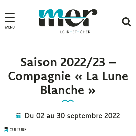
Gestion des traceurs
Mer
A
MENU
l
r
Saison 2022/23 –
Compagnie « La Lune
Blanche »
Du
02
au
30
septembre
2022
CULTURE