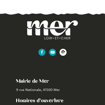
Lien
Lien
Lien
vers
vers
vers
le
la
l'application
compte
chaîne
CityAll
Facebook
Youtube
de
Mairie de Mer
Mer
9 rue Nationale, 41500 Mer
Horaires d'ouverture