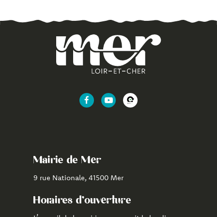
Lien
Lien
Lien
vers
vers
vers
le
la
l'application
compte
chaîne
CityAll
Facebook
Youtube
de
Mairie de Mer
Mer
9 rue Nationale, 41500 Mer
Horaires d'ouverture