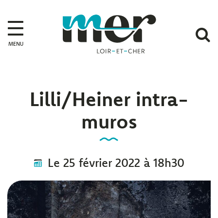
Gestion des traceurs
Mer
A
MENU
l
r
Lilli/Heiner intra-
muros
Le
25
février
2022
à 18h30