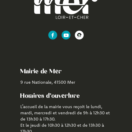
Lien
Lien
Lien
vers
vers
vers
le
la
l'application
compte
chaîne
CityAll
Facebook
Youtube
de
Mairie de Mer
Mer
9 rue Nationale, 41500 Mer
Horaires d'ouverture
L’accueil de la mairie vous reçoit le lundi,
mardi, mercredi et vendredi de 9h à 12h30 et
de 13h30 à 17h30.
Et le jeudi de 10h30 à 12h30 et de 13h30 à
17h30.