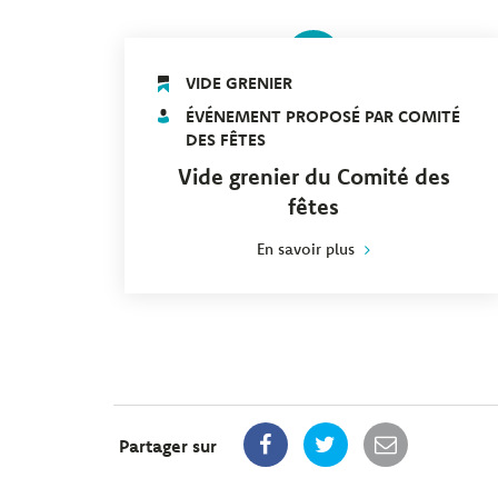
14
Le
JUIN
VIDE GRENIER
ÉVÉNEMENT PROPOSÉ PAR COMITÉ
DES FÊTES
Vide grenier du Comité des
fêtes
En savoir plus
AVENUE DU MARÉCHAL MAUNOURY,
MER, FRANCE
AJOUTER À
MON AGENDA
Partager sur