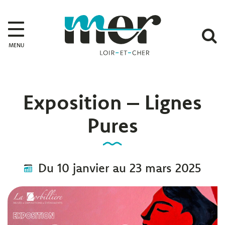
Gestion des traceurs
Mer
A
MENU
l
r
Exposition – Lignes
Pures
Du
10
janvier
au
23
mars
2025