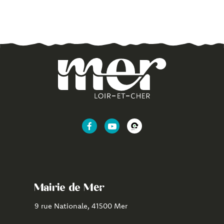
Lien
Lien
Lien
vers
vers
vers
le
la
l'application
compte
chaîne
CityAll
Facebook
Youtube
de
Mairie de Mer
Mer
9 rue Nationale, 41500 Mer