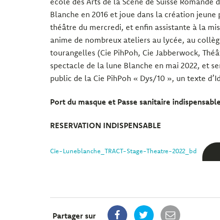
école des Arts de la Scène de Suisse Romande de
Blanche en 2016 et joue dans la création jeune p
théâtre du mercredi, et enfin assistante à la m
anime de nombreux ateliers au lycée, au collèg
tourangelles (Cie PihPoh, Cie Jabberwock, Théât
spectacle de la lune Blanche en mai 2022, et se
public de la Cie PihPoh « Dys/10 », un texte d’Id
Port du masque et Passe sanitaire indispensabl
RESERVATION INDISPENSABLE
Cie-Luneblanche_TRACT-Stage-Theatre-2022_bd
Partager sur