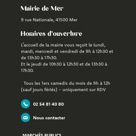
Facebook
Youtube
de
Mairie de Mer
Mer
9 rue Nationale, 41500 Mer
Horaires d'ouverture
L’accueil de la mairie vous reçoit le lundi,
mardi, mercredi et vendredi de 9h à 12h30 et
de 13h30 à 17h30.
Et le jeudi de 10h30 à 12h30 et de 13h30 à
17h30.
Tous les 1ers samedis du mois de 9h à 12h
(sauf jours fériés) - uniquement sur RDV
02 54 81 40 80
Nous contacter
MARCHÉS PUBLICS