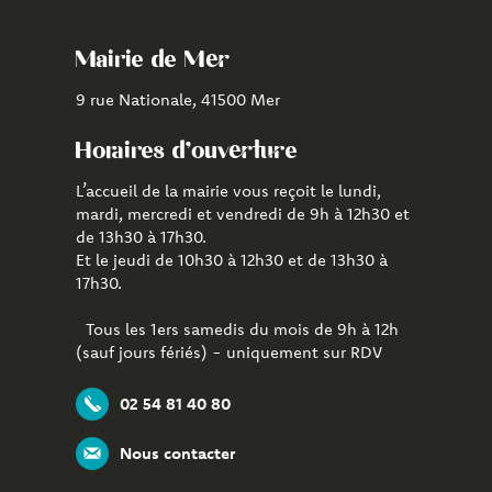
compte
chaîne
CityAll
Facebook
Youtube
de
Mairie de Mer
Mer
9 rue Nationale, 41500 Mer
Horaires d'ouverture
L’accueil de la mairie vous reçoit le lundi,
mardi, mercredi et vendredi de 9h à 12h30 et
de 13h30 à 17h30.
Et le jeudi de 10h30 à 12h30 et de 13h30 à
17h30.
Tous les 1ers samedis du mois de 9h à 12h
(sauf jours fériés) - uniquement sur RDV
02 54 81 40 80
Nous contacter