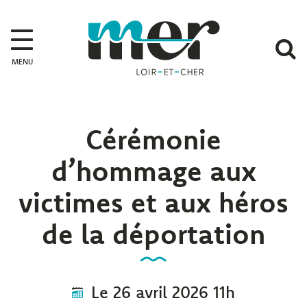
Gestion des traceurs
Mer
A
MENU
l
r
Cérémonie
d’hommage aux
victimes et aux héros
de la déportation
Le
26
avril
2026
11h