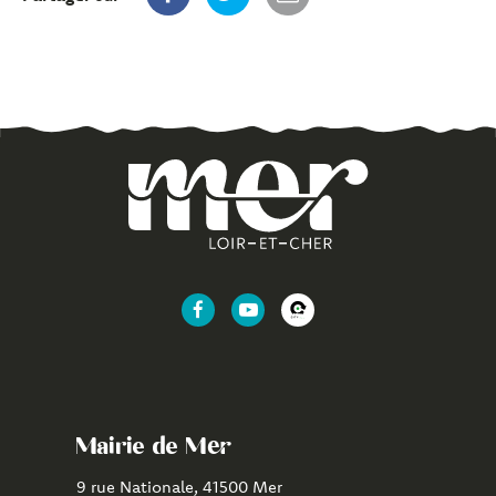
Lien
Lien
Lien
vers
vers
vers
le
la
l'application
compte
chaîne
CityAll
Facebook
Youtube
de
Mairie de Mer
Mer
9 rue Nationale, 41500 Mer