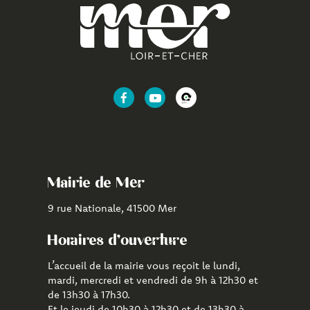
Lien
Lien
Lien
vers
vers
vers
le
la
l'application
compte
chaîne
CityAll
Facebook
Youtube
de
Mairie de Mer
Mer
9 rue Nationale, 41500 Mer
Horaires d'ouverture
L’accueil de la mairie vous reçoit le lundi,
mardi, mercredi et vendredi de 9h à 12h30 et
de 13h30 à 17h30.
Et le jeudi de 10h30 à 12h30 et de 13h30 à