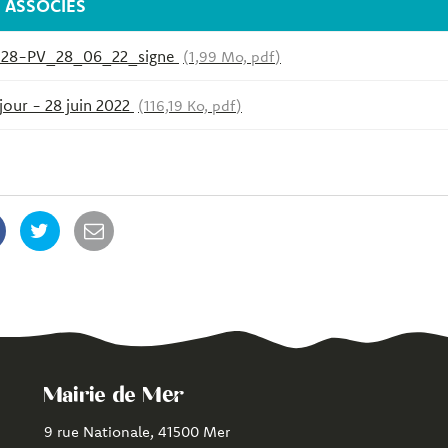
ASSOCIÉS
-28-PV_28_06_22_signe
1,99 Mo, pdf
jour - 28 juin 2022
116,19 Ko, pdf
Mairie de Mer
9 rue Nationale, 41500 Mer