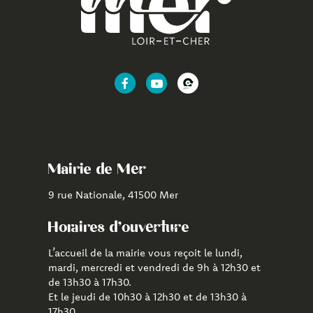
Lien
Lien
Lien
vers
vers
vers
le
la
l'application
compte
chaîne
CityAll
Facebook
Youtube
de
Mairie de Mer
Mer
9 rue Nationale, 41500 Mer
Horaires d'ouverture
L’accueil de la mairie vous reçoit le lundi,
mardi, mercredi et vendredi de 9h à 12h30 et
de 13h30 à 17h30.
Et le jeudi de 10h30 à 12h30 et de 13h30 à
17h30.