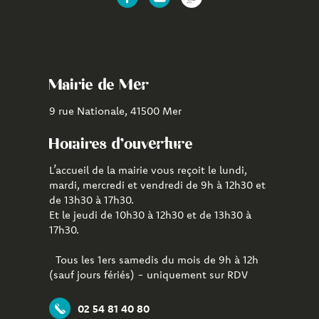
Lien
Lien
Lien
vers
vers
vers
le
la
l'application
compte
chaîne
CityAll
Facebook
Youtube
de
Mairie de Mer
Mer
9 rue Nationale, 41500 Mer
Horaires d'ouverture
L’accueil de la mairie vous reçoit le lundi,
mardi, mercredi et vendredi de 9h à 12h30 et
de 13h30 à 17h30.
Et le jeudi de 10h30 à 12h30 et de 13h30 à
17h30.
Tous les 1ers samedis du mois de 9h à 12h
(sauf jours fériés) - uniquement sur RDV
02 54 81 40 80