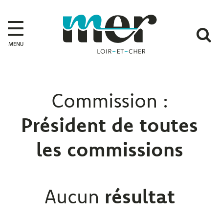
Gestion des traceurs
Mer
A
MENU
l
r
Commission :
Président de
toutes
les commissions
Aucun
résultat