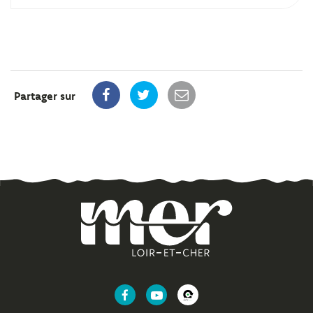
Partager sur
Lien
Lien
Lien