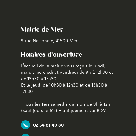
vers
vers
vers
le
la
l'application
compte
chaîne
CityAll
Facebook
Youtube
de
Mairie de Mer
Mer
9 rue Nationale, 41500 Mer
Horaires d'ouverture
L’accueil de la mairie vous reçoit le lundi,
mardi, mercredi et vendredi de 9h à 12h30 et
de 13h30 à 17h30.
Et le jeudi de 10h30 à 12h30 et de 13h30 à
17h30.
Tous les 1ers samedis du mois de 9h à 12h
(sauf jours fériés) - uniquement sur RDV
02 54 81 40 80